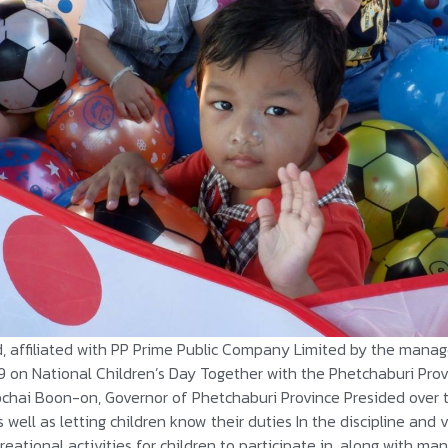
d, affiliated with PP Prime Public Company Limited by the man
019 on National Children’s Day Together with the Phetchaburi Pr
obchai Boon-on, Governor of Phetchaburi Province Presided over
well as letting children know their duties In the discipline and 
creational activities for children to participate in, along with m